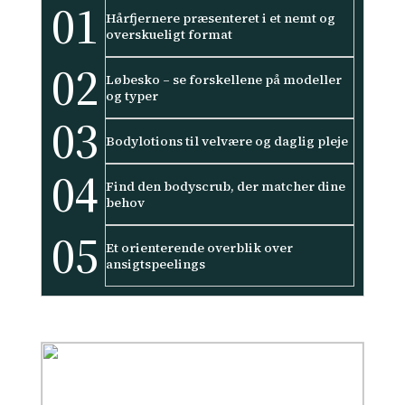
01
Hårfjernere præsenteret i et nemt og
overskueligt format
02
Løbesko – se forskellene på modeller
og typer
03
Bodylotions til velvære og daglig pleje
04
Find den bodyscrub, der matcher dine
behov
05
Et orienterende overblik over
ansigtspeelings