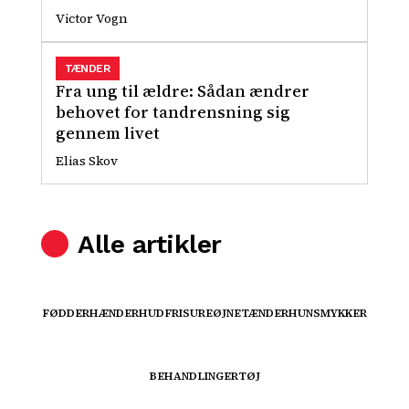
Victor Vogn
TÆNDER
Fra ung til ældre: Sådan ændrer
behovet for tandrensning sig
gennem livet
Elias Skov
Alle artikler
FØDDER
HÆNDER
HUD
FRISURE
ØJNE
TÆNDER
HUN
SMYKKER
BEHANDLINGER
TØJ