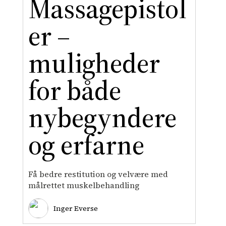
Massagepistol
er –
muligheder
for både
nybegyndere
og erfarne
Få bedre restitution og velvære med
målrettet muskelbehandling
Inger Everse