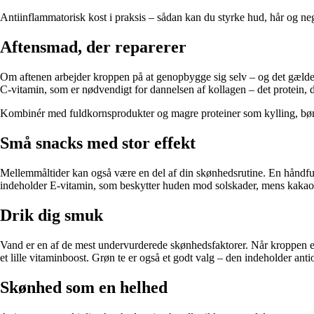
Antiinflammatorisk kost i praksis – sådan kan du styrke hud, hår og neg
Aftensmad, der reparerer
Om aftenen arbejder kroppen på at genopbygge sig selv – og det gælder 
C-vitamin, som er nødvendigt for dannelsen af kollagen – det protein, d
Kombinér med fuldkornsprodukter og magre proteiner som kylling, bønne
Små snacks med stor effekt
Mellemmåltider kan også være en del af din skønhedsrutine. En håndfu
indeholder E-vitamin, som beskytter huden mod solskader, mens kakao er
Drik dig smuk
Vand er en af de mest undervurderede skønhedsfaktorer. Når kroppen er 
et lille vitaminboost. Grøn te er også et godt valg – den indeholder ant
Skønhed som en helhed