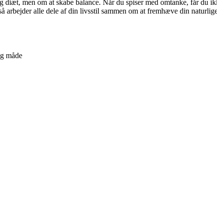
g diæt, men om at skabe balance. Når du spiser med omtanke, får du ikke
arbejder alle dele af din livsstil sammen om at fremhæve din naturlig
lig måde