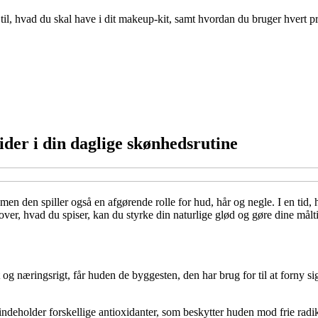
, hvad du skal have i dit makeup-kit, samt hvordan du bruger hvert prod
der i din daglige skønhedsrutine
men den spiller også en afgørende rolle for hud, hår og negle. I en tid
 over, hvad du spiser, kan du styrke din naturlige glød og gøre dine målti
og næringsrigt, får huden de byggesten, den har brug for til at forny sig
r indeholder forskellige antioxidanter, som beskytter huden mod frie rad