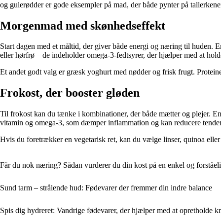
og gulerødder er gode eksempler på mad, der både pynter på tallerkene
Morgenmad med skønhedseffekt
Start dagen med et måltid, der giver både energi og næring til huden. E
eller hørfrø – de indeholder omega-3-fedtsyrer, der hjælper med at hol
Et andet godt valg er græsk yoghurt med nødder og frisk frugt. Protein
Frokost, der booster gløden
Til frokost kan du tænke i kombinationer, der både mætter og plejer. En
vitamin og omega-3, som dæmper inflammation og kan reducere tendens ti
Hvis du foretrækker en vegetarisk ret, kan du vælge linser, quinoa elle
Får du nok næring? Sådan vurderer du din kost på en enkel og forståe
Sund tarm – strålende hud: Fødevarer der fremmer din indre balance
Spis dig hydreret: Vandrige fødevarer, der hjælper med at opretholde