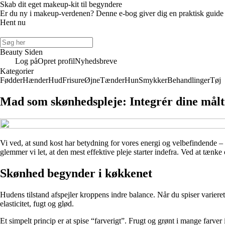
Skab dit eget makeup-kit til begyndere
Er du ny i makeup-verdenen? Denne e-bog giver dig en praktisk guide til
Hent nu
Beauty Siden
Log på
Opret profil
Nyhedsbreve
Kategorier
Fødder
Hænder
Hud
Frisure
Øjne
Tænder
Hun
Smykker
Behandlinger
Tøj
Mad som skønhedspleje: Integrér dine målti
Vi ved, at sund kost har betydning for vores energi og velbefindende – 
glemmer vi let, at den mest effektive pleje starter indefra. Ved at tænke
Skønhed begynder i køkkenet
Hudens tilstand afspejler kroppens indre balance. Når du spiser varieret 
elasticitet, fugt og glød.
Et simpelt princip er at spise “farverigt”. Frugt og grønt i mange farve