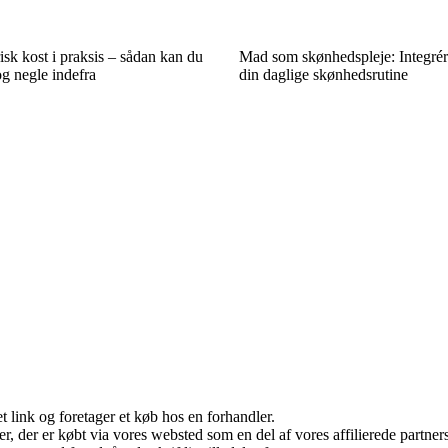
sk kost i praksis – sådan kan du
Mad som skønhedspleje: Integrér 
og negle indefra
din daglige skønhedsrutine
t link og foretager et køb hos en forhandler.
ter, der er købt via vores websted som en del af vores affilierede partn