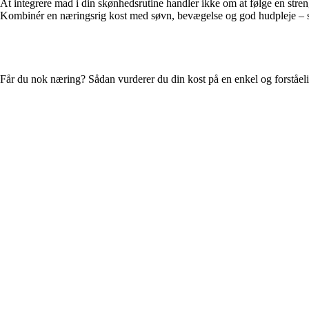
At integrere mad i din skønhedsrutine handler ikke om at følge en stren
Kombinér en næringsrig kost med søvn, bevægelse og god hudpleje – så 
Får du nok næring? Sådan vurderer du din kost på en enkel og forståe