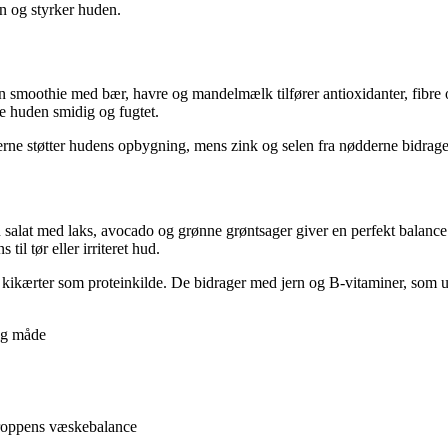
n og styrker huden.
n smoothie med bær, havre og mandelmælk tilfører antioxidanter, fibre o
de huden smidig og fugtet.
erne støtter hudens opbygning, mens zink og selen fra nødderne bidrage
 salat med laks, avocado og grønne grøntsager giver en perfekt balance 
l tør eller irriteret hud.
r kikærter som proteinkilde. De bidrager med jern og B-vitaminer, som u
lig måde
 kroppens væskebalance