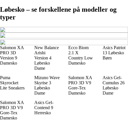
Løbesko – se forskellene på modeller og
typer
Salomon XA
New Balance
Ecco Biom
Asics Patriot
PRO 3D
Arishi
2.1 X
13 Løbesko
Version 9
Version 4
Country Low
Børn
Damesko
Løbesko
Damesko
Dame
Puma
Mizuno Wave
Salomon XA
Asics Gel-
Skyrocket
Skyrise 3
PRO 3D V9
Cumulus 26
Lite Sneakers
Løbesko
Gore-Tex
Løbesko
Dame
Damesko
Dame
Salomon XA
Asics Gel-
PRO 3D V9
Contend 9
Gore-Tex
Herresko
Damesko