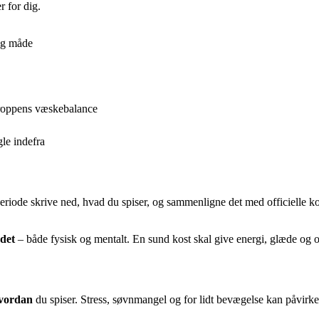
 for dig.
lig måde
 kroppens væskebalance
le indefra
periode skrive ned, hvad du spiser, og sammenligne det med officielle ko
det
– både fysisk og mentalt. En sund kost skal give energi, glæde og o
vordan
du spiser. Stress, søvnmangel og for lidt bevægelse kan påvirk