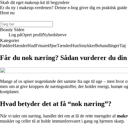
Skab dit eget makeup-kit til begyndere
Er du ny i makeup-verdenen? Denne e-bog giver dig en praktisk guide til
Hent nu
Beauty Siden
Log på
Opret profil
Nyhedsbreve
Kategorier
Fødder
Hænder
Hud
Frisure
Øjne
Tænder
Hun
Smykker
Behandlinger
Tøj
Får du nok næring? Sådan vurderer du din k
Mange af os spiser nogenlunde det samme fra uge til uge – men hvor oft
men om at give kroppen de næringsstoffer, der holder energi, humør og 
kostplaner.
Hvad betyder det at få “nok næring”?
Når vi taler om næring, handler det om at få de rette mængder af
makro
muskler og celler til at holde immunforsvaret i gang og hjernen skarp.