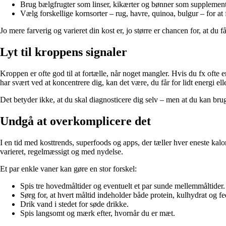
Brug bælgfrugter som linser, kikærter og bønner som supplement 
Vælg forskellige kornsorter – rug, havre, quinoa, bulgur – for at f
Jo mere farverig og varieret din kost er, jo større er chancen for, at du 
Lyt til kroppens signaler
Kroppen er ofte god til at fortælle, når noget mangler. Hvis du fx ofte 
har svært ved at koncentrere dig, kan det være, du får for lidt energi elle
Det betyder ikke, at du skal diagnosticere dig selv – men at du kan br
Undgå at overkomplicere det
I en tid med kosttrends, superfoods og apps, der tæller hver eneste kalo
varieret, regelmæssigt og med nydelse.
Et par enkle vaner kan gøre en stor forskel:
Spis tre hovedmåltider og eventuelt et par sunde mellemmåltider.
Sørg for, at hvert måltid indeholder både protein, kulhydrat og fe
Drik vand i stedet for søde drikke.
Spis langsomt og mærk efter, hvornår du er mæt.