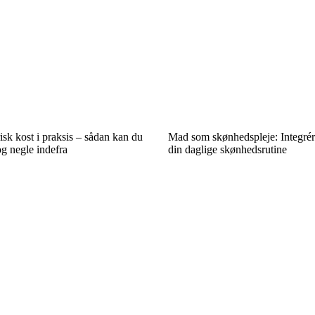
sk kost i praksis – sådan kan du
Mad som skønhedspleje: Integrér 
og negle indefra
din daglige skønhedsrutine