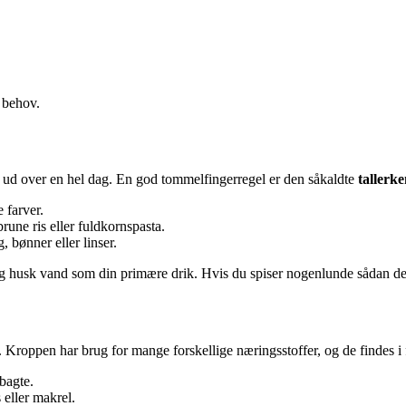
 behov.
r ud over en hel dag. En god tommelfingerregel er den såkaldte
tallerk
 farver.
une ris eller fuldkornspasta.
, bønner eller linser.
– og husk vand som din primære drik. Hvis du spiser nogenlunde sådan det
 Kroppen har brug for mange forskellige næringsstoffer, og de findes i f
bagte.
 eller makrel.