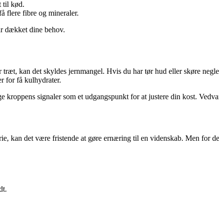
til kød.
å flere fibre og mineraler.
får dækket dine behov.
er træt, kan det skyldes jernmangel. Hvis du har tør hud eller skøre neg
r for få kulhydrater.
uge kroppens signaler som et udgangspunkt for at justere din kost. Vedv
rie, kan det være fristende at gøre ernæring til en videnskab. Men for de
dt.