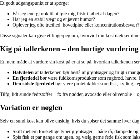
Et godt udgangspunkt er at spørge:
Får jeg energi nok til at føle mig frisk i løbet af dagen?
Har jeg en stabil vægt og et jævnt humør?
Oplever jeg ofte træthed, hovedpine eller koncentrationsbesvær?
Disse signaler kan give et fingerpeg om, hvorvidt din kost dækker dine
Kig på tallerkenen – den hurtige vurdering
En nem måde at vurdere sin kost på er at se på, hvordan tallerkenen se
Halvdelen
af tallerkenen bør bestå af grøntsager og frugt i mange
En fjerdedel
bør være fuldkornsprodukter som rugbrød, havre, br
Den sidste fjerdedel
bør være proteinkilder som fisk, kylling, æg
Tilføj lidt sunde fedtstoffer – fx fra nødder, avocado eller olivenolie 
Variation er nøglen
Selv en sund kost kan blive ensidig, hvis du spiser det samme hver dag.
Skift mellem forskellige typer grøntsager – både rå, dampede og 
Spis fisk et par gange om ugen, og vælg gerne fede fisk som laks