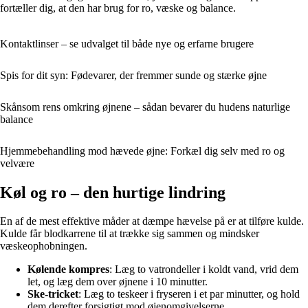
fortæller dig, at den har brug for ro, væske og balance.
Kontaktlinser – se udvalget til både nye og erfarne brugere
Spis for dit syn: Fødevarer, der fremmer sunde og stærke øjne
Skånsom rens omkring øjnene – sådan bevarer du hudens naturlige
balance
Hjemmebehandling mod hævede øjne: Forkæl dig selv med ro og
velvære
Køl og ro – den hurtige lindring
En af de mest effektive måder at dæmpe hævelse på er at tilføre kulde.
Kulde får blodkarrene til at trække sig sammen og mindsker
væskeophobningen.
Kølende kompres
: Læg to vatrondeller i koldt vand, vrid dem
let, og læg dem over øjnene i 10 minutter.
Ske-tricket
: Læg to teskeer i fryseren i et par minutter, og hold
dem derefter forsigtigt mod øjenomgivelserne.