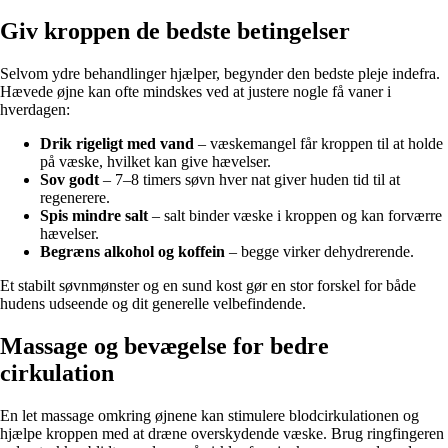
Giv kroppen de bedste betingelser
Selvom ydre behandlinger hjælper, begynder den bedste pleje indefra.
Hævede øjne kan ofte mindskes ved at justere nogle få vaner i
hverdagen:
Drik rigeligt med vand
– væskemangel får kroppen til at holde
på væske, hvilket kan give hævelser.
Sov godt
– 7–8 timers søvn hver nat giver huden tid til at
regenerere.
Spis mindre salt
– salt binder væske i kroppen og kan forværre
hævelser.
Begræns alkohol og koffein
– begge virker dehydrerende.
Et stabilt søvnmønster og en sund kost gør en stor forskel for både
hudens udseende og dit generelle velbefindende.
Massage og bevægelse for bedre
cirkulation
En let massage omkring øjnene kan stimulere blodcirkulationen og
hjælpe kroppen med at dræne overskydende væske. Brug ringfingeren