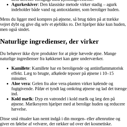
Agurkeskiver
: Den klassiske metode virker stadig – agurk
indeholder både vand og antioxidanter, som beroliger huden.
Mens du ligger med kompres på øjnene, så brug tiden på at trække
vejret dybt og give dig selv et øjebliks ro. Det hjælper ikke kun huden,
men også sindet.
Naturlige ingredienser, der virker
Du behøver ikke dyre produkter for at pleje hævede øjne. Mange
naturlige ingredienser fra køkkenet kan gøre underværker.
Kamillete
: Kamillete har en beroligende og antiinflammatorisk
effekt. Læg to brugte, afkølede teposer på øjnene i 10–15
minutter.
Aloe vera
: Gelen fra aloe vera-planten virker kølende og
fugtgivende. Påfør et tyndt lag omkring øjnene og lad det trænge
ind.
Kold mælk
: Dyp en vatrondel i kold mælk og læg den på
øjnene. Mælkesyren hjælper med at berolige huden og reducere
hævelse.
Disse små ritualer kan nemt indgå i din morgen- eller aftenrutine og
giver en følelse af velvære, der rækker ud over det kosmetiske.