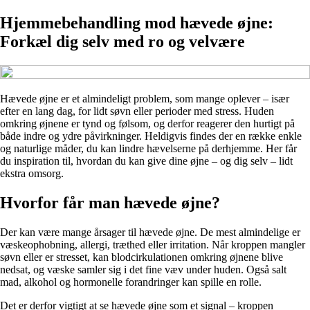
Hjemmebehandling mod hævede øjne:
Forkæl dig selv med ro og velvære
Hævede øjne er et almindeligt problem, som mange oplever – især
efter en lang dag, for lidt søvn eller perioder med stress. Huden
omkring øjnene er tynd og følsom, og derfor reagerer den hurtigt på
både indre og ydre påvirkninger. Heldigvis findes der en række enkle
og naturlige måder, du kan lindre hævelserne på derhjemme. Her får
du inspiration til, hvordan du kan give dine øjne – og dig selv – lidt
ekstra omsorg.
Hvorfor får man hævede øjne?
Der kan være mange årsager til hævede øjne. De mest almindelige er
væskeophobning, allergi, træthed eller irritation. Når kroppen mangler
søvn eller er stresset, kan blodcirkulationen omkring øjnene blive
nedsat, og væske samler sig i det fine væv under huden. Også salt
mad, alkohol og hormonelle forandringer kan spille en rolle.
Det er derfor vigtigt at se hævede øjne som et signal – kroppen