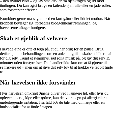
– den trykker blidt – og lav små cirkler fra øjenkrogen og ud mod
tindingen. Du kan også bruge en kølende øjenrulle eller en jade-roller,
som forstærker effekten.
Kombinér gerne massagen med en kort gåtur eller lidt let motion. Når
kroppen bevæger sig, forbedres blodgennemstrømningen, og
hævelserne aftager hurtigere.
Skab et øjeblik af velvære
Hævede øjne er ofte et tegn på, at du har brug for en pause. Brug
derfor hjemmebehandlingen som en anledning til at skabe et lille ritual
for dig selv. Tænd et stearinlys, sæt rolig musik på, og giv dig selv 15
minutter uden forstyrrelser. Det handler ikke kun om at få øjnene til at
se friskere ud – men om at give dig selv lov til at trække vejret og finde
ro.
Når hævelsen ikke forsvinder
Hvis hævelsen omkring øjnene bliver ved i længere tid, eller hvis du
oplever smerte, kløe eller rødme, kan det være tegn på allergi eller en
underliggende irritation. I så fald bør du tale med din læge eller en
hudspecialist for at finde årsagen.