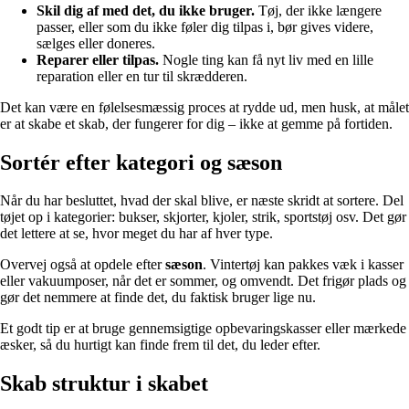
Skil dig af med det, du ikke bruger.
Tøj, der ikke længere
passer, eller som du ikke føler dig tilpas i, bør gives videre,
sælges eller doneres.
Reparer eller tilpas.
Nogle ting kan få nyt liv med en lille
reparation eller en tur til skrædderen.
Det kan være en følelsesmæssig proces at rydde ud, men husk, at målet
er at skabe et skab, der fungerer for dig – ikke at gemme på fortiden.
Sortér efter kategori og sæson
Når du har besluttet, hvad der skal blive, er næste skridt at sortere. Del
tøjet op i kategorier: bukser, skjorter, kjoler, strik, sportstøj osv. Det gør
det lettere at se, hvor meget du har af hver type.
Overvej også at opdele efter
sæson
. Vintertøj kan pakkes væk i kasser
eller vakuumposer, når det er sommer, og omvendt. Det frigør plads og
gør det nemmere at finde det, du faktisk bruger lige nu.
Et godt tip er at bruge gennemsigtige opbevaringskasser eller mærkede
æsker, så du hurtigt kan finde frem til det, du leder efter.
Skab struktur i skabet