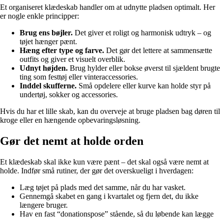
Et organiseret klædeskab handler om at udnytte pladsen optimalt. Her
er nogle enkle principper:
Brug ens bøjler.
Det giver et roligt og harmonisk udtryk – og
tøjet hænger pænt.
Hæng efter type og farve.
Det gør det lettere at sammensætte
outfits og giver et visuelt overblik.
Udnyt højden.
Brug hylder eller bokse øverst til sjældent brugte
ting som festtøj eller vinteraccessories.
Inddel skufferne.
Små opdelere eller kurve kan holde styr på
undertøj, sokker og accessories.
Hvis du har et lille skab, kan du overveje at bruge pladsen bag døren til
kroge eller en hængende opbevaringsløsning.
Gør det nemt at holde orden
Et klædeskab skal ikke kun være pænt – det skal også være nemt at
holde. Indfør små rutiner, der gør det overskueligt i hverdagen:
Læg tøjet på plads med det samme, når du har vasket.
Gennemgå skabet en gang i kvartalet og fjern det, du ikke
længere bruger.
Hav en fast “donationspose” stående, så du løbende kan lægge