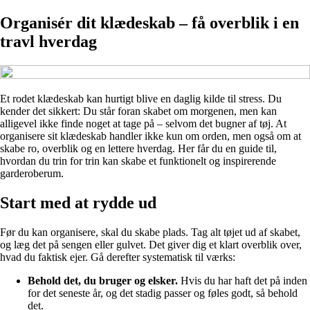
Organisér dit klædeskab – få overblik i en
travl hverdag
Et rodet klædeskab kan hurtigt blive en daglig kilde til stress. Du
kender det sikkert: Du står foran skabet om morgenen, men kan
alligevel ikke finde noget at tage på – selvom det bugner af tøj. At
organisere sit klædeskab handler ikke kun om orden, men også om at
skabe ro, overblik og en lettere hverdag. Her får du en guide til,
hvordan du trin for trin kan skabe et funktionelt og inspirerende
garderoberum.
Start med at rydde ud
Før du kan organisere, skal du skabe plads. Tag alt tøjet ud af skabet,
og læg det på sengen eller gulvet. Det giver dig et klart overblik over,
hvad du faktisk ejer. Gå derefter systematisk til værks:
Behold det, du bruger og elsker.
Hvis du har haft det på inden
for det seneste år, og det stadig passer og føles godt, så behold
det.