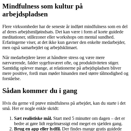
Mindfulness som kultur på
arbejdspladsen
Flere virksomheder har de seneste år indført mindfulness som en del
af deres arbejdsmiljøindsats. Det kan være i form af korte guidede
meditationer, stillezoner eller workshops om mental sundhed.
Erfaringerne viser, at det ikke kun gavner den enkelte medarbejder,
men også samarbejdet og arbejdsklimaet.
Når medarbejdere lærer at håndtere stress og være mere
nærværende, falder sygefraværet ofte, og produktiviteten stiger.
Samtidig oplever mange, at relationerne på arbejdspladsen bliver
mere positive, fordi man møder hinanden med større tålmodighed og
forståelse.
Sådan kommer du i gang
Hvis du gerne vil prøve mindfulness på arbejdet, kan du starte i det
små. Her er nogle enkle skridt:
Sæt realistiske mål.
Start med 5 minutter om dagen – det er
bedre at gøre lidt regelmæssigt end meget en sjælden gang.
Brug en app eller lydfil.
Der findes mange gratis guidede