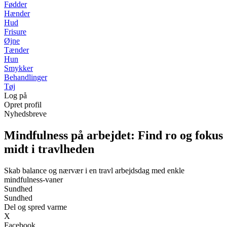
Fødder
Hænder
Hud
Frisure
Øjne
Tænder
Hun
Smykker
Behandlinger
Tøj
Log på
Opret profil
Nyhedsbreve
Mindfulness på arbejdet: Find ro og fokus
midt i travlheden
Skab balance og nærvær i en travl arbejdsdag med enkle
mindfulness-vaner
Sundhed
Sundhed
Del og spred varme
X
Facebook