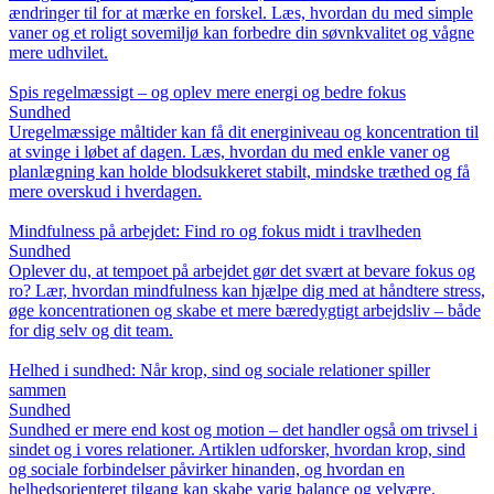
ændringer til for at mærke en forskel. Læs, hvordan du med simple
vaner og et roligt sovemiljø kan forbedre din søvnkvalitet og vågne
mere udhvilet.
Spis regelmæssigt – og oplev mere energi og bedre fokus
Sundhed
Uregelmæssige måltider kan få dit energiniveau og koncentration til
at svinge i løbet af dagen. Læs, hvordan du med enkle vaner og
planlægning kan holde blodsukkeret stabilt, mindske træthed og få
mere overskud i hverdagen.
Mindfulness på arbejdet: Find ro og fokus midt i travlheden
Sundhed
Oplever du, at tempoet på arbejdet gør det svært at bevare fokus og
ro? Lær, hvordan mindfulness kan hjælpe dig med at håndtere stress,
øge koncentrationen og skabe et mere bæredygtigt arbejdsliv – både
for dig selv og dit team.
Helhed i sundhed: Når krop, sind og sociale relationer spiller
sammen
Sundhed
Sundhed er mere end kost og motion – det handler også om trivsel i
sindet og i vores relationer. Artiklen udforsker, hvordan krop, sind
og sociale forbindelser påvirker hinanden, og hvordan en
helhedsorienteret tilgang kan skabe varig balance og velvære.