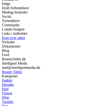
Følge
Hold forbindelsen
Modtag beskeder
Social
Nyhedsbrev
Community
Lokale borgere
Links i indholdet
Kort over siden
Nyheder
Dokumenter
Blog
Feed
BeautySiden.dk
Intelligent Media
mail@intelligentmedia.dk
Beauty Siden
Kategorier
Fødder
Hænder
Hud
Frisure
Øjne
Tænder
Hun