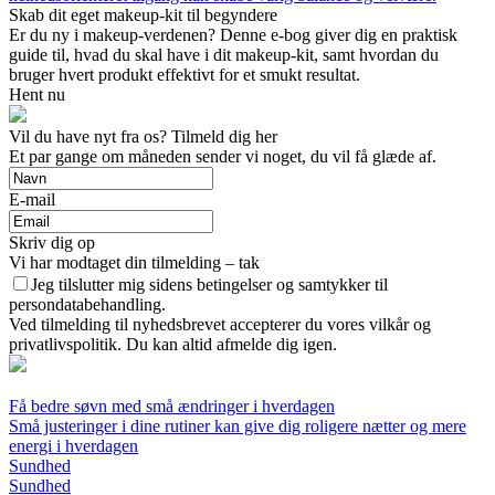
Skab dit eget makeup-kit til begyndere
Er du ny i makeup-verdenen? Denne e-bog giver dig en praktisk
guide til, hvad du skal have i dit makeup-kit, samt hvordan du
bruger hvert produkt effektivt for et smukt resultat.
Hent nu
Vil du have nyt fra os? Tilmeld dig her
Et par gange om måneden sender vi noget, du vil få glæde af.
E-mail
Skriv dig op
Vi har modtaget din tilmelding – tak
Jeg tilslutter mig sidens betingelser og samtykker til
persondatabehandling.
Ved tilmelding til nyhedsbrevet accepterer du vores vilkår og
privatlivspolitik. Du kan altid afmelde dig igen.
Få bedre søvn med små ændringer i hverdagen
Små justeringer i dine rutiner kan give dig roligere nætter og mere
energi i hverdagen
Sundhed
Sundhed