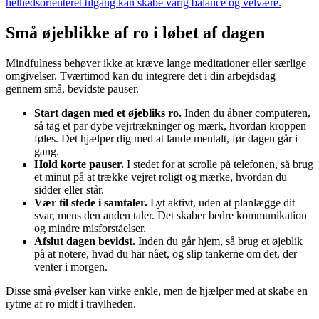
helhedsorienteret tilgang kan skabe varig balance og velvære.
Små øjeblikke af ro i løbet af dagen
Mindfulness behøver ikke at kræve lange meditationer eller særlige
omgivelser. Tværtimod kan du integrere det i din arbejdsdag
gennem små, bevidste pauser.
Start dagen med et øjebliks ro.
Inden du åbner computeren,
så tag et par dybe vejrtrækninger og mærk, hvordan kroppen
føles. Det hjælper dig med at lande mentalt, før dagen går i
gang.
Hold korte pauser.
I stedet for at scrolle på telefonen, så brug
et minut på at trække vejret roligt og mærke, hvordan du
sidder eller står.
Vær til stede i samtaler.
Lyt aktivt, uden at planlægge dit
svar, mens den anden taler. Det skaber bedre kommunikation
og mindre misforståelser.
Afslut dagen bevidst.
Inden du går hjem, så brug et øjeblik
på at notere, hvad du har nået, og slip tankerne om det, der
venter i morgen.
Disse små øvelser kan virke enkle, men de hjælper med at skabe en
rytme af ro midt i travlheden.