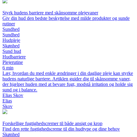
Styrk hudens barriere med skånsomme plejevaner
Giv din hud den bedste beskyttelse med milde produkter og sunde
rutiner
Sundhed
Sundhed
Hudpleje
Skønhed
Sund hud
Hudbarriere
Plejerutine
6 min
Lær, hvordan du med enkle ændringer i din daglige pleje kan styrke
hudens naturlige barriere. Artiklen guider dig til skånsomme vaner,
der hjælper huden med at bevare fugt, modstå irritation og holde sig
sund og i balance.
Elias Skov
Elias
Skov
Forskellige fugtighedscremer til både ansigt og krop
Find den rette fugtighedscreme til din hudtype og dine behov
Skønhed