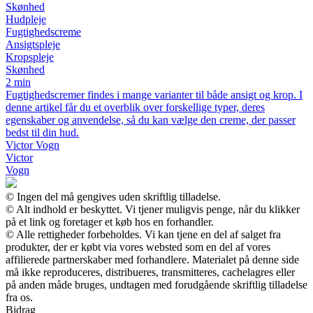
Skønhed
Hudpleje
Fugtighedscreme
Ansigtspleje
Kropspleje
Skønhed
2 min
Fugtighedscremer findes i mange varianter til både ansigt og krop. I
denne artikel får du et overblik over forskellige typer, deres
egenskaber og anvendelse, så du kan vælge den creme, der passer
bedst til din hud.
Victor Vogn
Victor
Vogn
© Ingen del må gengives uden skriftlig tilladelse.
© Alt indhold er beskyttet. Vi tjener muligvis penge, når du klikker
på et link og foretager et køb hos en forhandler.
© Alle rettigheder forbeholdes. Vi kan tjene en del af salget fra
produkter, der er købt via vores websted som en del af vores
affilierede partnerskaber med forhandlere. Materialet på denne side
må ikke reproduceres, distribueres, transmitteres, cachelagres eller
på anden måde bruges, undtagen med forudgående skriftlig tilladelse
fra os.
Bidrag