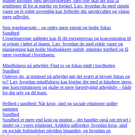
Mange kæmper med søvnproblemer, men ofte skal der kun få
ændringer til for at mærke en forskel. Læs, hvordan du med simple
vaner og et roligt sovemiljø kan forbedre din søvnkvalitet og vågne
mere udhvilet.
Spis regelmæssigt – og oplev mere energi og bedre fokus
Sundhed
Uregelmæssige måltider kan få dit energiniveau og koncentration til
at svinge i løbet af dagen. Læs, hvordan du med enkle vaner og
planlægning kan holde blodsukkeret stabilt, mindske træthed og få
mere overskud i hverdagen.
Mindfulness på arbejdet: Find ro og fokus midt i travlheden
Sundhed
Oplever du, at tempoet på arbejdet gør det svært at bevare fokus og
ro? Lær, hvordan mindfulness kan hjælpe dig med at håndtere stress,
øge koncentrationen og skabe et mere bæredygtigt arbejdsliv – både
for dig selv og dit team.
Helhed i sundhed: Når krop, sind og sociale relationer spiller
sammen
Sundhed
Sundhed er mere end kost og motion – det handler også om trivsel i
sindet og i vores relationer. Artiklen udforsker, hvordan krop, sind
og sociale forbindelser påvirker hinanden, og hvordan en