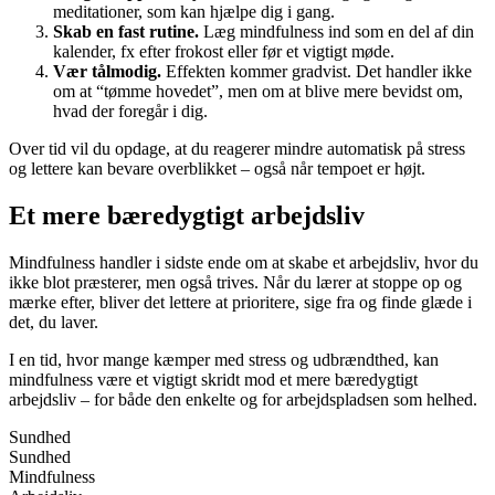
meditationer, som kan hjælpe dig i gang.
Skab en fast rutine.
Læg mindfulness ind som en del af din
kalender, fx efter frokost eller før et vigtigt møde.
Vær tålmodig.
Effekten kommer gradvist. Det handler ikke
om at “tømme hovedet”, men om at blive mere bevidst om,
hvad der foregår i dig.
Over tid vil du opdage, at du reagerer mindre automatisk på stress
og lettere kan bevare overblikket – også når tempoet er højt.
Et mere bæredygtigt arbejdsliv
Mindfulness handler i sidste ende om at skabe et arbejdsliv, hvor du
ikke blot præsterer, men også trives. Når du lærer at stoppe op og
mærke efter, bliver det lettere at prioritere, sige fra og finde glæde i
det, du laver.
I en tid, hvor mange kæmper med stress og udbrændthed, kan
mindfulness være et vigtigt skridt mod et mere bæredygtigt
arbejdsliv – for både den enkelte og for arbejdspladsen som helhed.
Sundhed
Sundhed
Mindfulness