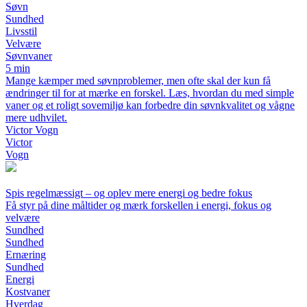
Søvn
Sundhed
Livsstil
Velvære
Søvnvaner
5 min
Mange kæmper med søvnproblemer, men ofte skal der kun få
ændringer til for at mærke en forskel. Læs, hvordan du med simple
vaner og et roligt sovemiljø kan forbedre din søvnkvalitet og vågne
mere udhvilet.
Victor Vogn
Victor
Vogn
Spis regelmæssigt – og oplev mere energi og bedre fokus
Få styr på dine måltider og mærk forskellen i energi, fokus og
velvære
Sundhed
Sundhed
Ernæring
Sundhed
Energi
Kostvaner
Hverdag