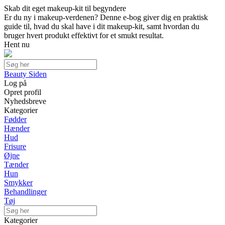
Skab dit eget makeup-kit til begyndere
Er du ny i makeup-verdenen? Denne e-bog giver dig en praktisk
guide til, hvad du skal have i dit makeup-kit, samt hvordan du
bruger hvert produkt effektivt for et smukt resultat.
Hent nu
Beauty Siden
Log på
Opret profil
Nyhedsbreve
Kategorier
Fødder
Hænder
Hud
Frisure
Øjne
Tænder
Hun
Smykker
Behandlinger
Tøj
Kategorier