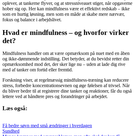
oplever, at tankerne flyver, og at stressniveauet stiger, når opgaverne
hober sig op. Her kan mindfulness være et effektivt redskab – ikke
som en hurtig løsning, men som en måde at skabe mere nærvær,
fokus og balance i arbejdslivet.
Hvad er mindfulness – og hvorfor virker
det?
Mindfulness handler om at være opmærksom på nuet med en åben
og ikke-dømmende indstilling. Det betyder, at du bevidst retter din
opmærksomhed mod det, der sker lige nu – uden at lade dig rive
med af tanker om fortid eller fremtid.
Forskning viser, at regelmæssig mindfulness-træning kan reducere
stress, forbedre koncentrationsevnen og øge følelsen af trivsel. Når
du bliver bedre til at registrere dine tanker og reaktioner, får du også
lettere ved at håndtere pres og forandringer på arbejdet.
Læs også:
Få bedre søvn med små ændringer i hverdagen
Sundhed