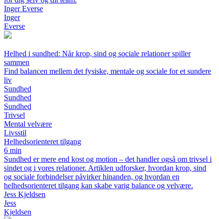
Inger Everse
Inger
Everse
Helhed i sundhed: Når krop, sind og sociale relationer spiller
sammen
Find balancen mellem det fysiske, mentale og sociale for et sundere
liv
Sundhed
Sundhed
Sundhed
Trivsel
Mental velvære
Livsstil
Helhedsorienteret tilgang
6 min
Sundhed er mere end kost og motion – det handler også om trivsel i
sindet og i vores relationer. Artiklen udforsker, hvordan krop, sind
og sociale forbindelser påvirker hinanden, og hvordan en
helhedsorienteret tilgang kan skabe varig balance og velvære.
Jess Kjeldsen
Jess
Kjeldsen