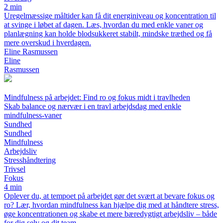
2 min
Uregelmæssige måltider kan få dit energiniveau og koncentration til
at svinge i løbet af dagen. Læs, hvordan du med enkle vaner og
planlægning kan holde blodsukkeret stabilt, mindske træthed og få
mere overskud i hverdagen.
Eline Rasmussen
Eline
Rasmussen
Mindfulness på arbejdet: Find ro og fokus midt i travlheden
Skab balance og nærvær i en travl arbejdsdag med enkle
mindfulness-vaner
Sundhed
Sundhed
Mindfulness
Arbejdsliv
Stresshåndtering
Trivsel
Fokus
4 min
Oplever du, at tempoet på arbejdet gør det svært at bevare fokus og
ro? Lær, hvordan mindfulness kan hjælpe dig med at håndtere stress,
øge koncentrationen og skabe et mere bæredygtigt arbejdsliv – både
for dig selv og dit team.